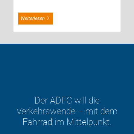
weiterlesen
Mehr als 13.000 Mensch
sind im ADFC besseren
Radverkehr aktiv. Auch hier
em
uns in Niederkassel setzen 
.
über 100 Mitglieder für e
lebenswertes Niederkassel