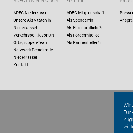
ADFC in Niederkassel
Sei dabei
Press
ADFC Niederkassel
ADFC-Mitgliedschaft
Presse
Unsere Aktivitäten in
Als Spender*in
Anspre
Niederkassel
Als Ehrenamtliche*r
Verkehrspolitik vor Ort
Als Fördermitglied
Ortsgruppen-Team
Als Pannenhelfer*in
Netzwerk Demokratie
Niederkassel
Kontakt
Wir 
Funk
Zugr
wir 