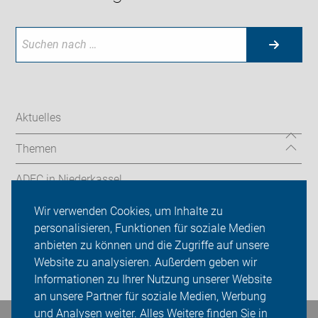
Aktuelles
Themen
ADFC in Niederkassel
Wir verwenden Cookies, um Inhalte zu
Sei dabei
personalisieren, Funktionen für soziale Medien
Presse
anbieten zu können und die Zugriffe auf unsere
Website zu analysieren. Außerdem geben wir
Login
Informationen zu Ihrer Nutzung unserer Website
an unsere Partner für soziale Medien, Werbung
und Analysen weiter. Alles Weitere finden Sie in